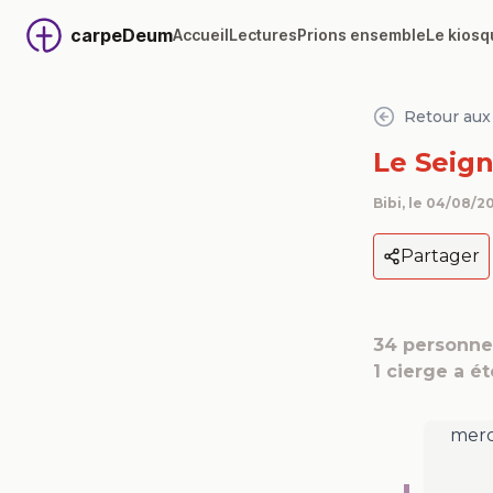
carpeDeum
Accueil
Lectures
Prions ensemble
Le kiosq
Retour aux 
Le Seign
Bibi
, le
04/08/20
Partager
34
personnes
1
cierge a é
merc