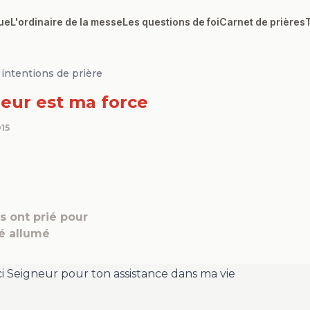
ue
L'ordinaire de la messe
Les questions de foi
Carnet de prières
intentions de prière
eur est ma force
15
 ont prié pour
té allumé
i Seigneur pour ton assistance dans ma vie