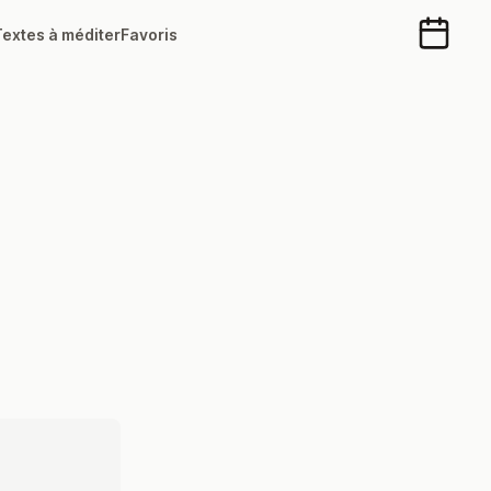
Textes à méditer
Favoris
Calendr