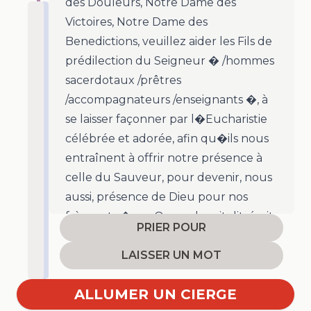
des Douleurs, Notre Dame des
Victoires, Notre Dame des
Benedictions, veuillez aider les Fils de
prédilection du Seigneur � /hommes
sacerdotaux /prêtres
/accompagnateurs /enseignants �, à
se laisser façonner par l�Eucharistie
célébrée et adorée, afin qu�ils nous
entraînent à offrir notre présence à
celle du Sauveur, pour devenir, nous
aussi, présence de Dieu pour nos
frères et s�urs. Que cela soit dit, écrit
PRIER POUR
et accomplit
LAISSER UN MOT
ALLUMER UN CIERGE