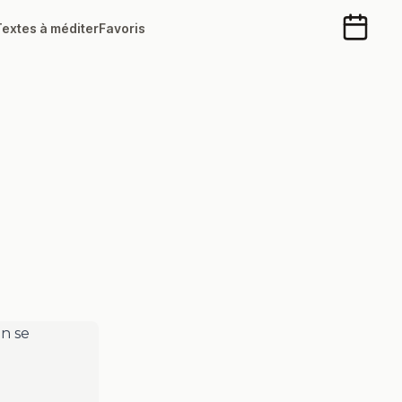
Textes à méditer
Favoris
Calendr
en se