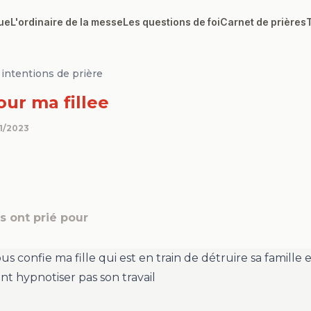
ue
L'ordinaire de la messe
Les questions de foi
Carnet de prières
intentions de prière
our ma fillee
1/2023
 ont prié pour
us confie ma fille qui est en train de détruire sa famille 
ant hypnotiser pas son travail