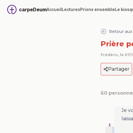
carpeDeum
Accueil
Lectures
Prions ensemble
Le kiosq
Retour aux 
Prière p
Frédéric
, le
07/1
Partager
60
personnes
Je vo
laiss