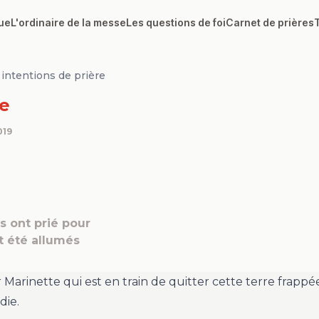
ue
L'ordinaire de la messe
Les questions de foi
Carnet de prières
intentions de prière
ie
019
 ont prié pour
t été allumés
Marinette qui est en train de quitter cette terre frappée
die.