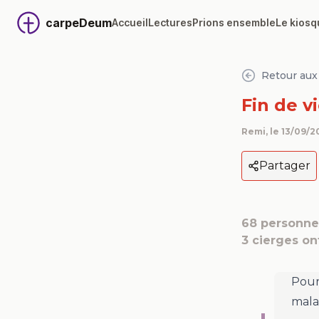
carpeDeum
Accueil
Lectures
Prions ensemble
Le kiosq
Retour aux 
Fin de v
Remi
, le
13/09/2
Partager
68
personnes
3
cierges on
Pour 
mala