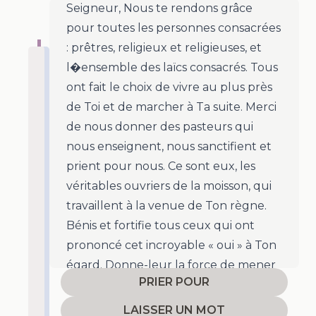
Seigneur, Nous te rendons grâce
pour toutes les personnes consacrées
: prêtres, religieux et religieuses, et
l�ensemble des laïcs consacrés. Tous
ont fait le choix de vivre au plus près
de Toi et de marcher à Ta suite. Merci
de nous donner des pasteurs qui
nous enseignent, nous sanctifient et
prient pour nous. Ce sont eux, les
véritables ouvriers de la moisson, qui
travaillent à la venue de Ton règne.
Bénis et fortifie tous ceux qui ont
prononcé cet incroyable « oui » à Ton
égard. Donne-leur la force de mener
PRIER POUR
à bien la mission que Tu leur as
confiée, malgré les épreuves et les
LAISSER UN MOT