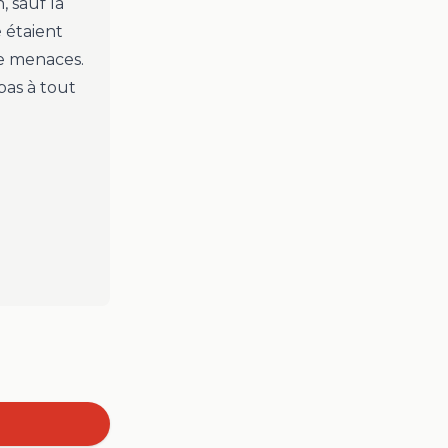
, sauf la
 étaient
e menaces.
pas à tout