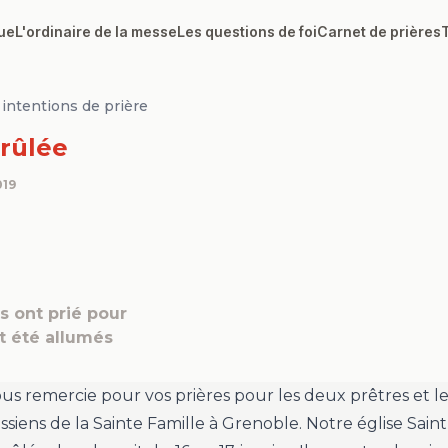
ue
L'ordinaire de la messe
Les questions de foi
Carnet de prières
intentions de prière
rûlée
019
 ont prié pour
t été allumés
ous remercie pour vos prières pour les deux prêtres et le
ssiens de la Sainte Famille à Grenoble. Notre église Sain