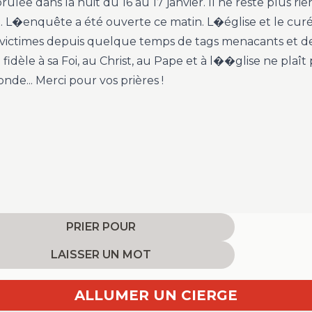
rûlée dans la nuit du 16 au 17 janvier. Il ne reste plus rien
x. L�enquête a été ouverte ce matin. L�église et le curé
 victimes depuis quelque temps de tags menacants et d
fidèle à sa Foi, au Christ, au Pape et à l��glise ne plaît 
nde... Merci pour vos prières !
PRIER POUR
LAISSER UN MOT
ALLUMER UN CIERGE