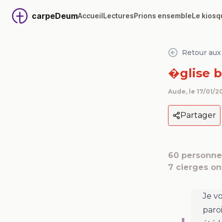
carpeDeum
Accueil
Lectures
Prions ensemble
Le kiosq
Retour aux 
�glise b
Aude
, le
17/01/2
Partager
60
personnes
7
cierges on
Je v
paroi