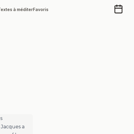
Textes à méditer
Favoris
Calendr
s
t Jacques a