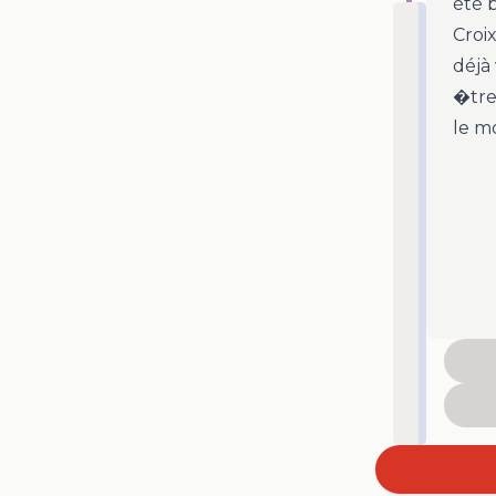
été b
Croi
déjà
�tre 
le mo