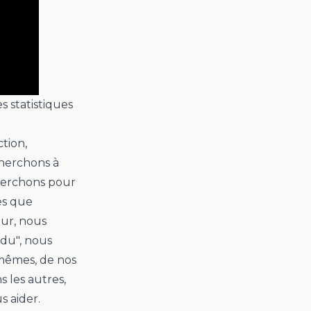
 statistiques
tion,
cherchons à
herchons pour
es que
eur, nous
ndu",
nous
-mêmes, de nos
s les autres,
us aider.