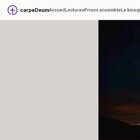
carpeDeum
Accueil
Lectures
Prions ensemble
Le kiosq