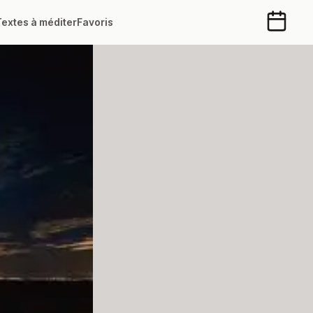
Textes à méditer
Favoris
Calendr