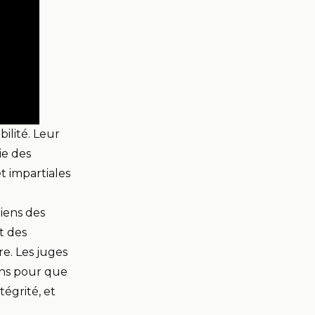
ilité. Leur
ie des
t impartiales
biens des
t des
re. Les juges
ions pour que
tégrité, et