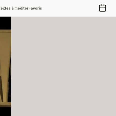
Textes à méditer
Favoris
Calendr