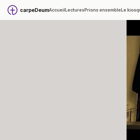
carpeDeum
Accueil
Lectures
Prions ensemble
Le kiosq