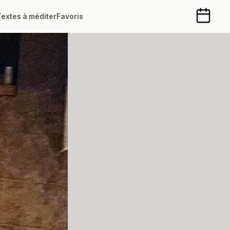
Textes à méditer
Favoris
Calendr