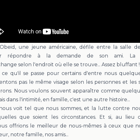
-Obeid,
une jeune américaine, défile entre la salle d
our répondre à la demande de son ami. La 
ange selon l'endroit où elle se trouve... Assez bluffant 
 ce qu'il se passe pour certains d'entre nous quelquef
entons pas le même visage selon les personnes et les s
rons. Nous voulons souvent apparaître comme quelqu
is dans l'intimité, en famille, c'est une autre histoire...
nous voit tel que nous sommes, et la lutte contre n
quelles que soient les circonstances. Et si, au lieu
 nous offrions le meilleur de nous-mêmes à ceux que n
eur, notre famille, nos amis...