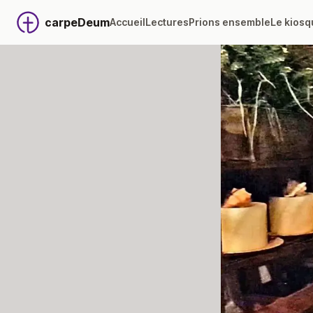
carpeDeum
Accueil
Lectures
Prions ensemble
Le kiosq