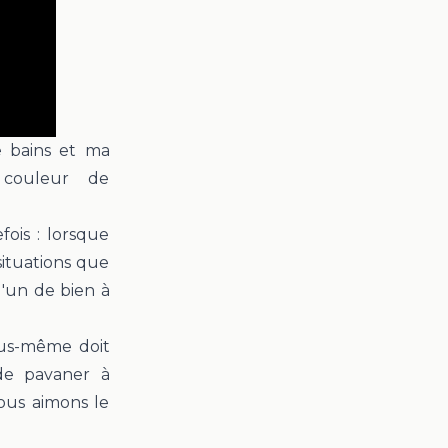
e bains et ma
couleur de
!
ois : lorsque
ituations que
'un de bien à
ous-même doit
 de pavaner à
ous aimons le