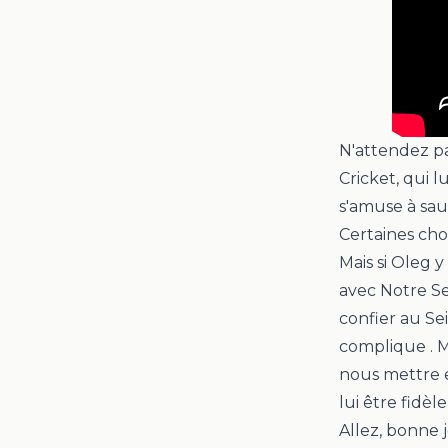
N'attendez pa
Cricket
, qui 
s'amuse à saut
Certaines chos
Mais si Oleg y
avec Notre Sei
confier au Se
complique . M
nous mettre e
lui être fidèl
Allez, bonne 