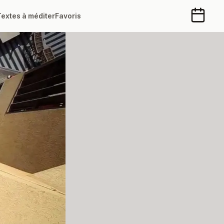
Textes à méditer
Favoris
Calendr