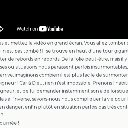
s et mettez la vidéo en grand écran. Vous allez tomber
lui n'est pas tombé ! Il se trouve en haut d'une tour giga
er de rebords en rebords. De la folie peut-être, mais il y 
es ou situations nous paraissent parfois insurmontables, 
 arrive, imaginons combien il est plus facile de surmonter
gneur ! Car à Dieu, rien n'est impossible.
Prenons l'habi
igneur, et de lui demander instamment son aide lorsque 
ais à l'inverse, savons-nous nous compliquer la vie pour 
n danger, enfin plutôt en situation parfois pas très con
e ?
journée !