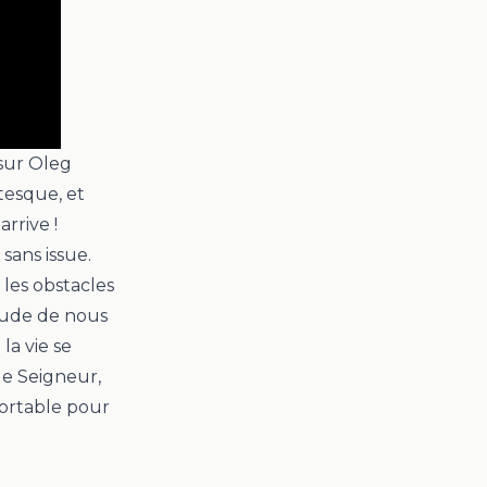
 sur
Oleg
ntesque, et
arrive !
sans issue.
 les obstacles
tude de nous
la vie se
le Seigneur,
fortable pour