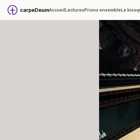
carpeDeum
Accueil
Lectures
Prions ensemble
Le kiosq