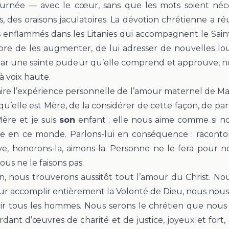
ournée — avec le cœur, sans que les mots soient néc
es, des oraisons jaculatoires. La dévotion chrétienne a 
 enflammés dans les Litanies qui accompagnent le Saint
bre de les augmenter, de lui adresser de nouvelles lo
par une sainte pudeur qu’elle comprend et approuve, n
à voix haute.
aire l’expérience personnelle de l’amour maternel de Mari
qu’elle est Mère, de la considérer de cette façon, de parle
ère et je suis
son
enfant
; elle nous aime comme si no
e en ce monde. Parlons-lui en conséquence : raconton
ve, honorons-la, aimons-la. Personne ne le fera pour n
ous ne le faisons pas.
, nous trouverons aussitôt tout l’amour du Christ. No
ur accomplir entièrement la Volonté de Dieu, nous nou
vir tous les hommes. Nous serons le chrétien que nous
ordant d’œuvres de charité et de justice, joyeux et fort