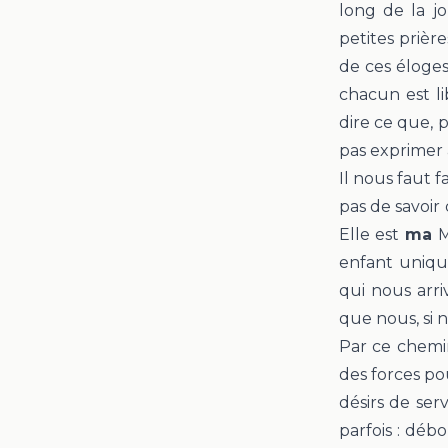
long de la j
petites prièr
de ces éloges
chacun est li
dire ce que, 
pas exprimer 
Il nous faut f
pas de savoir 
Elle est
ma
M
enfant uniqu
qui nous arri
que nous, si n
Par ce chemin
des forces po
désirs de ser
parfois : déb