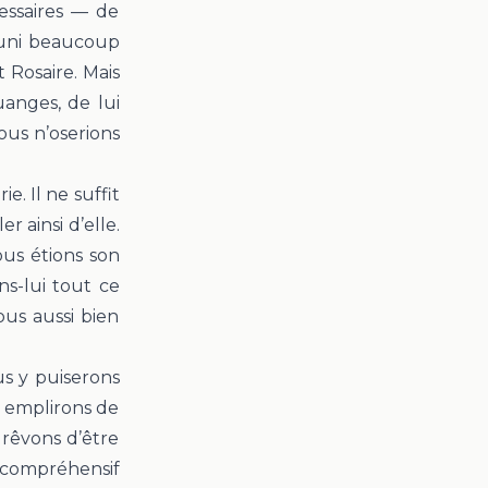
essaires — de
réuni beaucoup
 Rosaire. Mais
uanges, de lui
ous n’oserions
e. Il ne suffit
r ainsi d’elle.
us étions son
s-lui tout ce
ous aussi bien
us y puiserons
s emplirons de
 rêvons d’être
, compréhensif