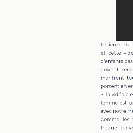
Le
lien entre
et cette vi
d'
enfants
pass
doivent
reco
montrent
to
portent
en en
Si la vidéo a
femme est u
avec notre Mè
Comme les v
fréquenter vr