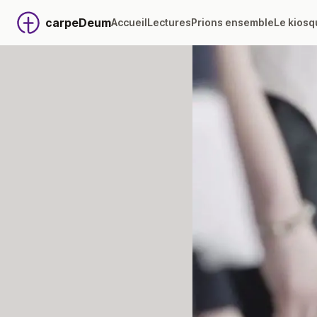
carpeDeum
Accueil
Lectures
Prions ensemble
Le kiosq