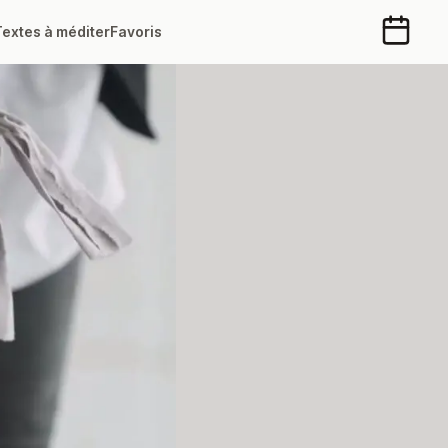
Textes à méditer
Favoris
Calendr