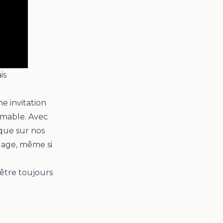
is
ne invitation
aimable. Avec
que sur nos
dage, même si
 être toujours