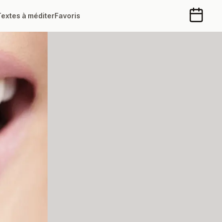
Textes à méditer
Favoris
Calendr