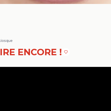
kiosque
IRE ENCORE !