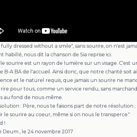
 fully dressed without a smile",
sans sourire, on n'est jama
 habillé, nous dit la chanson de
Sia
reprise ici.
e le sourire est un rayon de lumière sur un visage. C'est u
e B-A BA de l'accueil. Ainsi donc, que notre
charité soit 
ence et le naturel requis, que jamais un sourire ne man
urire pour tous, comme un service rendu, sans marchan
s au fond de nous-même.
olution : Père, nous te faisons part de notre résolution ;
ir le sourire au coeur, même si on nous le transperce."
d !
pe Deum
, le
24 novembre 2017