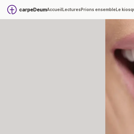
carpeDeum
Accueil
Lectures
Prions ensemble
Le kiosq