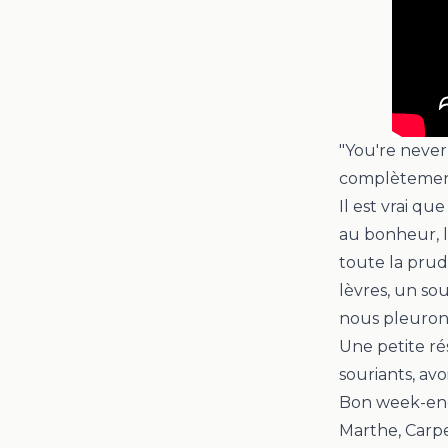
"You're never
complètement
Il est vrai qu
au bonheur, l
toute la prud
lèvres, un so
nous pleuron
Une petite rés
souriants, avo
Bon week-en
Marthe, Car