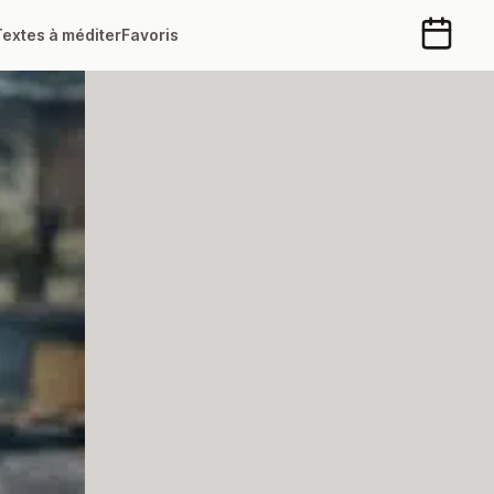
Textes à méditer
Favoris
Calendr