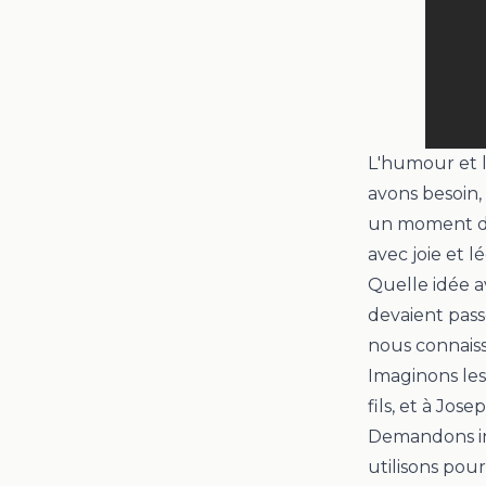
L'humour et l
avons besoin, 
un moment de 
avec joie et l
Quelle idée av
devaient passe
nous connaiss
Imaginons les
fils, et à Jose
Demandons in
utilisons pou