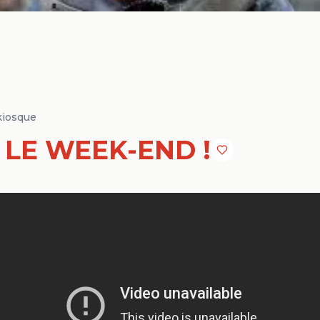
kiosque
 LE WEEK-END !