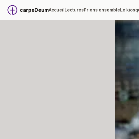
carpeDeum
Accueil
Lectures
Prions ensemble
Le kiosq