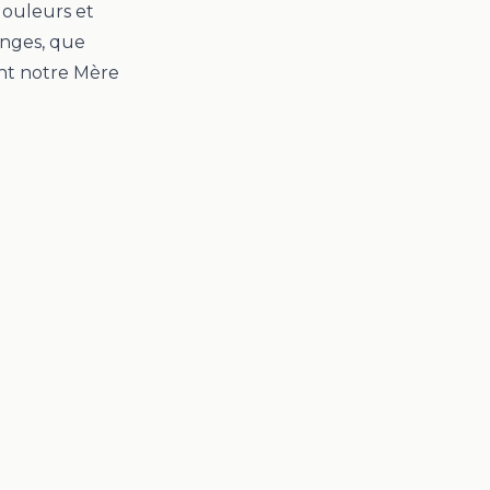
 douleurs et
anges, que
ment notre Mère
Mentions légales