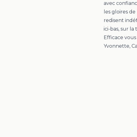
avec confiance
les gloires d
redisent indéf
ici-bas, sur la 
Efficace vous
Yvonnette, 
Carpedeum
L'application d'accompagnement à la vie spirituelle