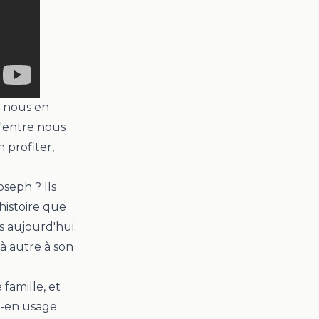
t nous en
d'entre nous
 profiter,
oseph ? Ils
histoire que
 aujourd'hui.
à autre à son
famille, et
ns-en usage