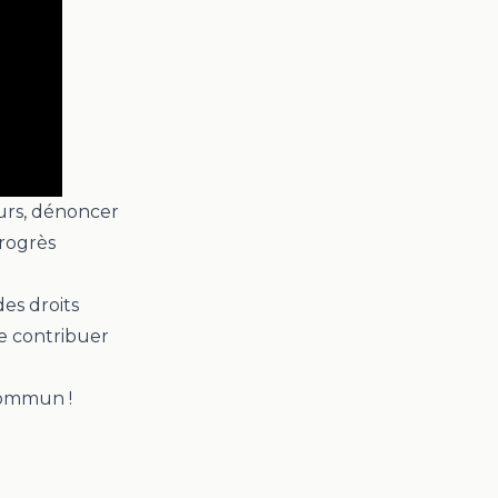
eurs, dénoncer
progrès
es droits
de contribuer
commun !