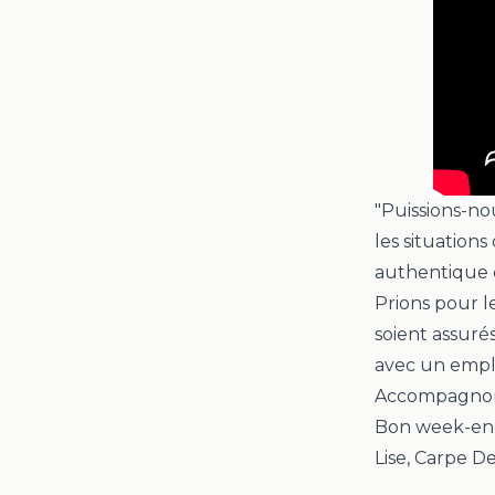
"
Puissions-nou
les situation
authentique d
Prions pour l
soient assuré
avec un emplo
Accompagnons
Bon week-end
Lise, Carpe 