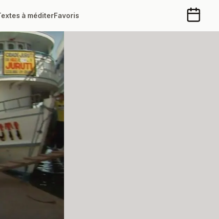
Textes à méditer
Favoris
Calendr