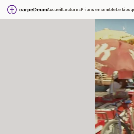
carpeDeum
Accueil
Lectures
Prions ensemble
Le kiosq