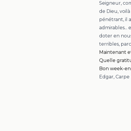
Seigneur, co
de Dieu, voil
pénétrant, il a
admirables... 
doter en nous
terribles, pa
Maintenant et 
Quelle gratit
Bon week-en
Edgar, Carp