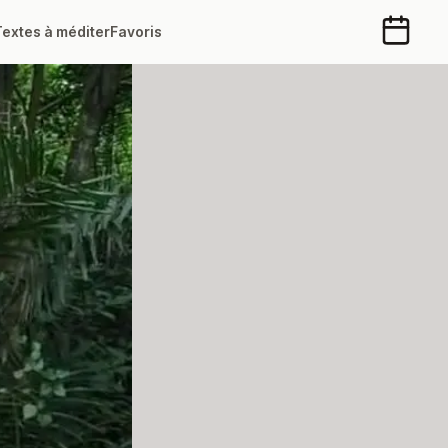
Textes à méditer
Favoris
Calendr