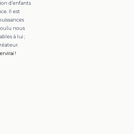
ion d’enfants
nce.
Il est
puissances
 voulu nous
les à lui ;
réateur.
ervirai !