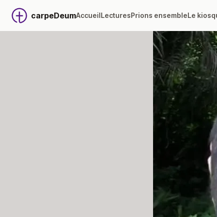
carpeDeum
Accueil
Lectures
Prions ensemble
Le kiosq