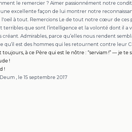
mment le remercier ?
Aimer passionnément notre condit
à une excellente façon de lui montrer notre reconnaissa
 l'oeil à tout.
Remercions Le de tout notre cœur de ces 
et terribles que sont l’intelligence et la volonté dont il a
 créant. Admirables, parce qu’elles nous rendent semblab
rce qu’il est des hommes qui les retournent contre leur C
toujours, à ce Père qui est le nôtre : “
serviam
!
” — je te s
ude !
d !
e Deum
, le
15 septembre 2017