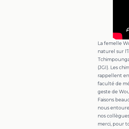
La femelle
W
naturel sur l
Tchimpounga 
(JGI).
Les chi
rappellent en
faculté de mé
geste de
Wou
Faisons beauc
nous entouren
nos collègues
merci, pour t