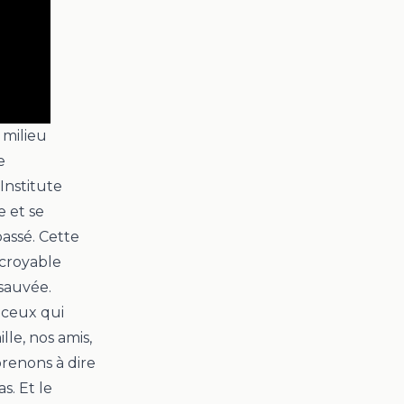
 milieu
e
Institute
 et se
passé. Cette
ncroyable
 sauvée.
 ceux qui
le, nos amis,
renons à dire
s. Et le