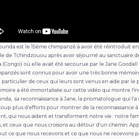
ounda
est le 15ème chimpanzé à avoir été réintroduit en
’île de Tchindzouou après avoir séjourné au sanctuaire d
(Congo) où elle avait été secourue par le
Jane Goodall 
mpanzés sont connus pour avoir une très bonne mémoire
 particulier de ceux qui leurs sont venus en aide par le 
moire a été immortalisée sur cette vidéo qui montre l'i
nda
, sa reconnaissance à
Jane
, la priomatologue qui l'a
oup plus d'efforts pour montrer de la reconnaissance à
t, qui nous aident et transforment notre vie : notre famil
, et ceux que nous croisons au détour d'un chemin. App
out ce que nous recevons et ce que nous ne recevons pa