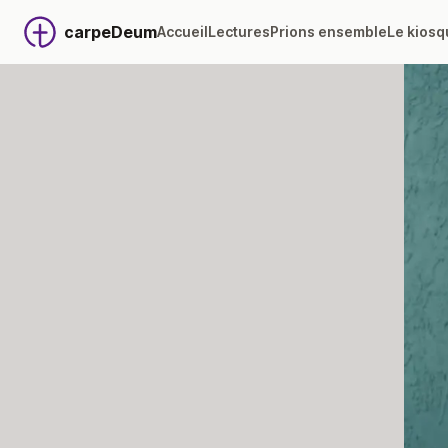
carpeDeum
Accueil
Lectures
Prions ensemble
Le kiosq