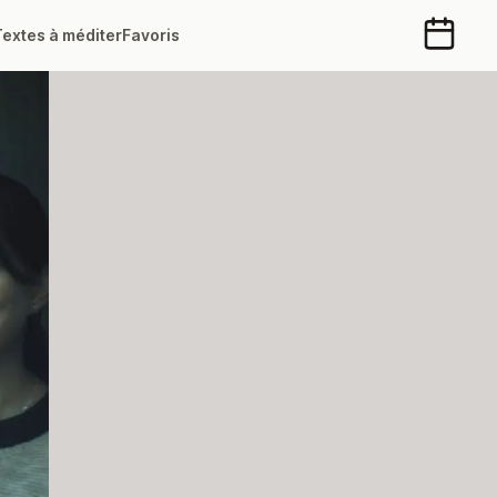
Textes à méditer
Favoris
Calendr