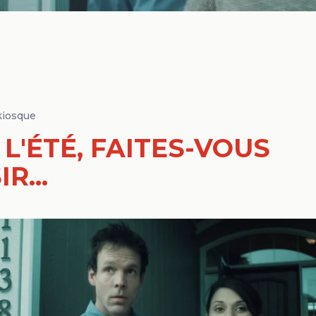
kiosque
 L'ÉTÉ, FAITES-VOUS
R...