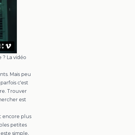
 ? La vidéo
nts. Mais peu
 parfois c'est
utre. Trouver
chercher est
t encore plus
ples petites
geste simple,