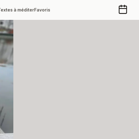
Textes à méditer
Favoris
Calendr