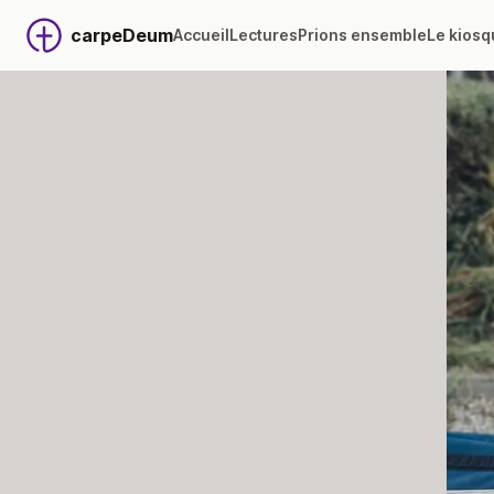
carpeDeum
Accueil
Lectures
Prions ensemble
Le kiosq