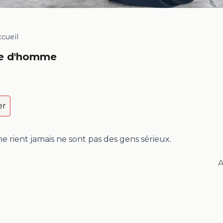
ccueil
le d'homme
er
e rient jamais ne sont pas des gens sérieux.
A