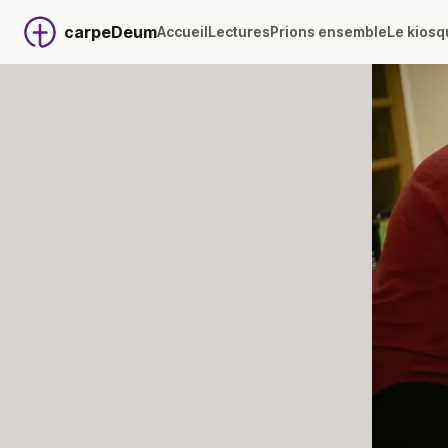
carpeDeum
Accueil
Lectures
Prions ensemble
Le kiosq