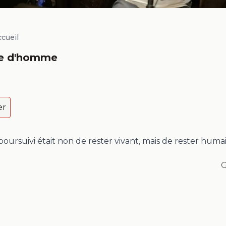
ccueil
le d'homme
er
 poursuivi était non de rester vivant, mais de rester huma
G