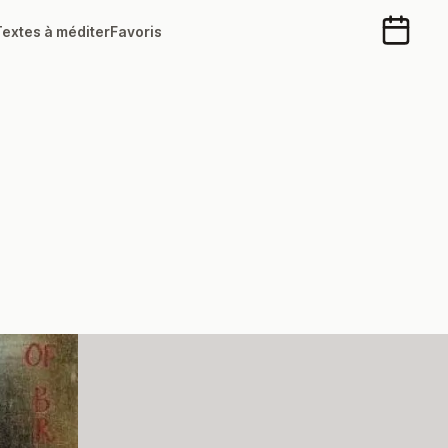
Textes à méditer
Favoris
Calendr