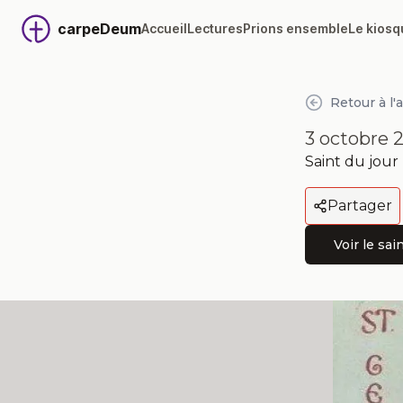
carpeDeum
Accueil
Lectures
Prions ensemble
Le kiosq
Retour à l'
3 octobre 
Saint
du jour
Partager
Voir le sai