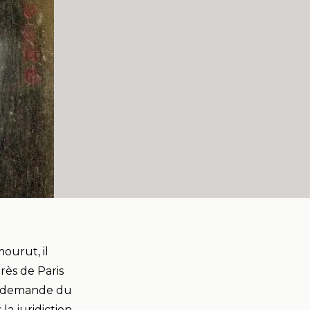
ourut, il
près de Paris
la demande du
a juridiction