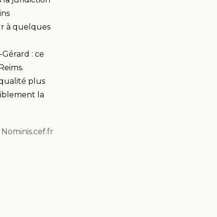
ins
ur à quelques
-Gérard : ce
 Reims.
qualité plus
liblement la
Nominis.cef.fr