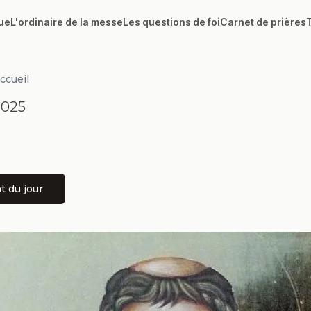
ue
L'ordinaire de la messe
Les questions de foi
Carnet de prières
accueil
2025
nt du jour