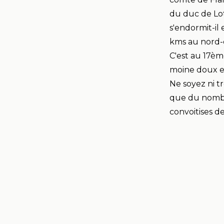
du duc de Loth
s'endormit-il
kms au nord-
C'est au 17èm
moine doux et 
Ne soyez ni t
que du nombre 
convoitises d