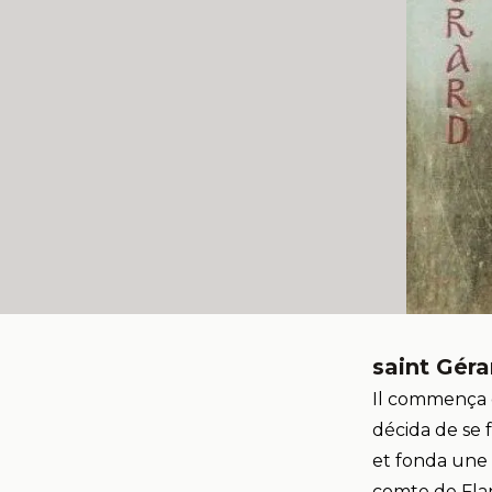
saint
Géra
Il commença d
décida de se f
et fonda une 
comte de Flan