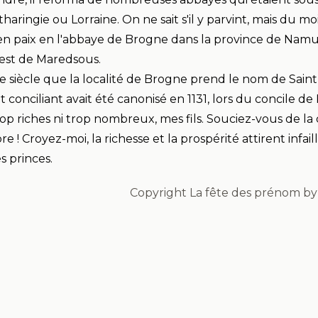
aringie ou Lorraine. On ne sait s'il y parvint, mais du mo
 en paix en l'abbaye de Brogne dans la province de Nam
est de Maredsous.
e siècle que la localité de Brogne prend le nom de Saint
conciliant avait été canonisé en 1131, lors du concile de
rop riches ni trop nombreux, mes fils. Souciez-vous de la 
! Croyez-moi, la richesse et la prospérité attirent infail
es princes
.
Copyright La fête des prénom by 