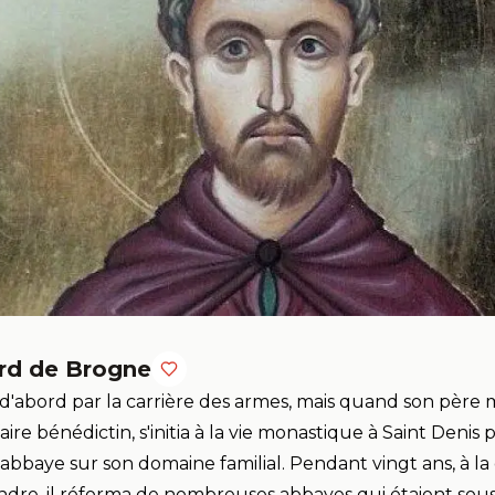
rd de Brogne
'abord par la carrière des armes, mais quand son père m
aire bénédictin, s'initia à la vie monastique à Saint Denis 
abbaye sur son domaine familial. Pendant vingt ans, à 
dre, il réforma de nombreuses abbayes qui étaient sous l