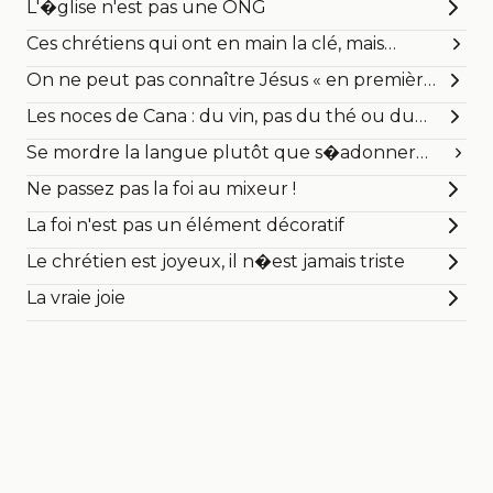
L'�glise n'est pas une ONG
Ces chrétiens qui ont en main la clé, mais
l�emportent avec eux
On ne peut pas connaître Jésus « en première
classe »
Les noces de Cana : du vin, pas du thé ou du
jus de fruit
Se mordre la langue plutôt que s�adonner
aux ragots et aux commérages !
Ne passez pas la foi au mixeur !
La foi n'est pas un élément décoratif
Le chrétien est joyeux, il n�est jamais triste
La vraie joie