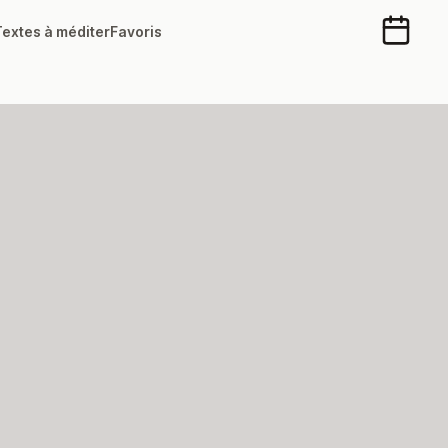
Textes à méditer
Favoris
Calendr