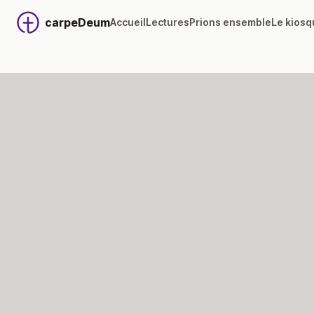
carpeDeum
Accueil
Lectures
Prions ensemble
Le kiosq